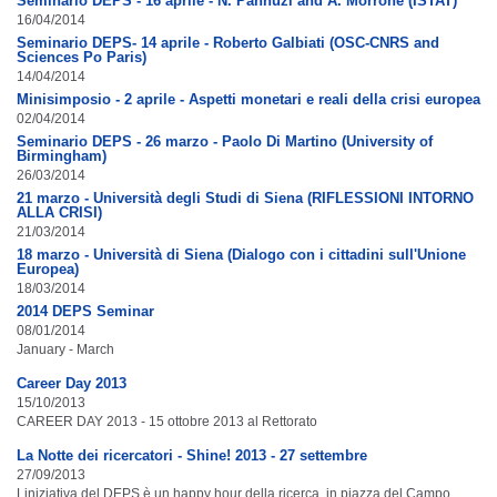
Seminario DEPS - 16 aprile - N. Pannuzi and A. Morrone (ISTAT)
16/04/2014
Seminario DEPS- 14 aprile - Roberto Galbiati (OSC-CNRS and
Sciences Po Paris)
14/04/2014
Minisimposio - 2 aprile - Aspetti monetari e reali della crisi europea
02/04/2014
Seminario DEPS - 26 marzo - Paolo Di Martino (University of
Birmingham)
26/03/2014
21 marzo - Università degli Studi di Siena (RIFLESSIONI INTORNO
ALLA CRISI)
21/03/2014
18 marzo - Università di Siena (Dialogo con i cittadini sull'Unione
Europea)
18/03/2014
2014 DEPS Seminar
08/01/2014
January - March
Career Day 2013
15/10/2013
CAREER DAY 2013 - 15 ottobre 2013 al Rettorato
La Notte dei ricercatori - Shine! 2013 - 27 settembre
27/09/2013
Liniziativa del DEPS è un happy hour della ricerca, in piazza del Campo