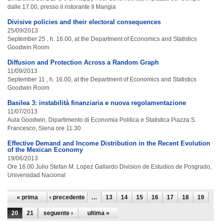
dalle 17.00, presso il ristorante Il Mangia
Divisive policies and their electoral consequences
25/09/2013
September 25 , h. 16.00, at the Department of Economics and Statistics
Goodwin Room
Diffusion and Protection Across a Random Graph
11/09/2013
September 11 , h. 16.00, at the Department of Economics and Statistics
Goodwin Room
Basilea 3: instabilità finanziaria e nuova regolamentazione
11/07/2013
Aula Goodwin, Dipartimento di Economia Politica e Statistica Piazza S.
Francesco, Siena ore 11.30
Effective Demand and Income Distribution in the Recent Evolution
of the Mexican Economy
19/06/2013
Ore 16.00 Julio Stefan M. Lopez Gallardo Division de Estudios de Posgrado,
Universidad Nacional
Pagine
« prima
‹ precedente
…
13
14
15
16
17
18
19
20
21
seguente ›
ultima »