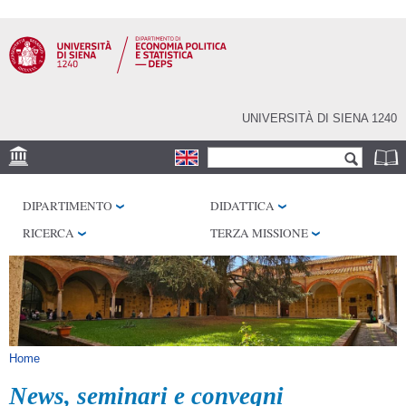
Salta al
contenuto
principale
UNIVERSITÀ DI SIENA 1240
Form di ricerca
Cerca
SEDE
DIPARTIMENTO
DIDATTICA
CENTRI DI RICERCA
RICERCA
TERZA MISSIONE
BIBLIOTECHE
SERVIZI
SEM
Tu sei qui
Home
News, seminari e convegni