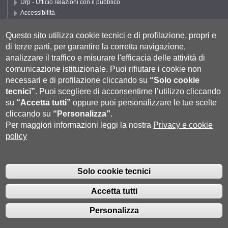
Urp - Ufficio relazioni con il pubblico
Accessibilità
Privacy e Cookie policy
Cookie settings
Questo sito utilizza cookie tecnici e di profilazione, propri e
di terze parti, per garantire la corretta navigazione,
Segui DEPS
analizzare il traffico e misurare l'efficacia delle attività di
comunicazione istituzionale.
Puoi rifiutare i cookie non
necessari e di profilazione cliccando su
“Solo cookie
tecnici”
.
Puoi scegliere di acconsentirne l’utilizzo cliccando
su
“Accetta tutti”
oppure puoi personalizzare le tue scelte
cliccando su
“Personalizza”
.
Per maggiori informazioni leggi la nostra
Privacy e cookie
policy
Università degli Studi di Siena
- Rettorato, via Banchi di Sotto 55, 53100
Siena ITALIA
Solo cookie tecnici
P.IVA 00273530527 | C.F. 80002070524 |
Coordinate bancarie
|
Caselle
Pec: Posta Elettronica Certificata
|
Fatturazione Elettronica
Accetta tutti
Contatti:
urp@unisi.it
- URP - Ufficio Relazioni con il Pubblico Tel.
0577 235555 (dal lunedì al venerdì dalle 9.30 alle 10.30)
Personalizza