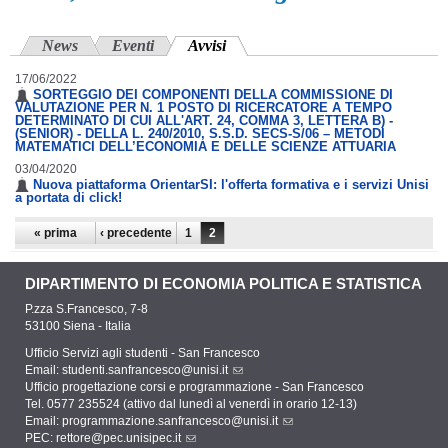
News
Eventi
Avvisi
(scheda attiva)
17/06/2022
SORTEGGIO DEI COMPONENTI DELLA COMMISSIONE DI
VALUTAZIONE PER N. 1 POSTO DI RICERCATORE A TEMPO
DETERMINATO DI CUI ALL'ART. 24, COMMA 3, LETTERA B) -
(SENIOR) - DELLA L. 240/2010, S.S.D. SECS-S/06 – METODI
MATEMATICI DELL’ECONOMIA E DELLE SCIENZE ATTUARIA
03/04/2020
Nuova piattaforma OrientarSI: l'offerta formativa e i servizi Unisi
a portata di click!
Pagine
« prima
‹ precedente
1
2
DIPARTIMENTO DI ECONOMIA POLITICA E STATISTICA
P.zza S.Francesco, 7-8
53100 Siena - Italia
Ufficio Servizi agli studenti - San Francesco
Email:
studenti.sanfrancesco@unisi.it
Ufficio progettazione corsi e programmazione - San Francesco
Tel. 0577 235524 (attivo dal lunedì al venerdì in orario 12-13)
Email:
programmazione.sanfrancesco@unisi.it
PEC:
rettore@pec.unisipec.it