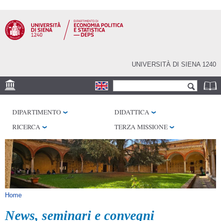
Salta al
contenuto
principale
UNIVERSITÀ DI SIENA 1240
Form di ricerca
Cerca
SEDE
DIPARTIMENTO
DIDATTICA
CENTRI DI RICERCA
RICERCA
TERZA MISSIONE
BIBLIOTECHE
SERVIZI
SEM
Tu sei qui
Home
News, seminari e convegni