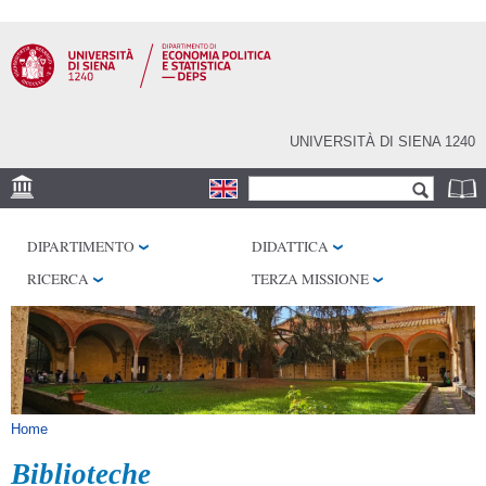
Salta al
contenuto
principale
UNIVERSITÀ DI SIENA 1240
Form di ricerca
Cerca
SEDE
DIPARTIMENTO
DIDATTICA
CENTRI DI RICERCA
RICERCA
TERZA MISSIONE
BIBLIOTECHE
SERVIZI
SEM
Tu sei qui
Home
Biblioteche