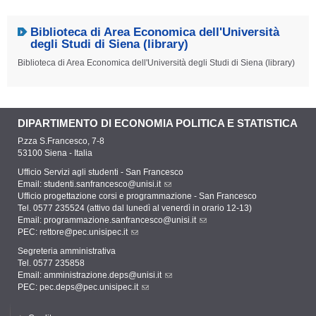
Biblioteca di Area Economica dell'Università
degli Studi di Siena (library)
Biblioteca di Area Economica dell'Università degli Studi di Siena (library)
DIPARTIMENTO DI ECONOMIA POLITICA E STATISTICA
P.zza S.Francesco, 7-8
53100 Siena - Italia
Ufficio Servizi agli studenti - San Francesco
Email:
studenti.sanfrancesco@unisi.it
Ufficio progettazione corsi e programmazione - San Francesco
Tel. 0577 235524 (attivo dal lunedì al venerdì in orario 12-13)
Email:
programmazione.sanfrancesco@unisi.it
PEC:
rettore@pec.unisipec.it
Segreteria amministrativa
Tel. 0577 235858
Email:
amministrazione.deps@unisi.it
PEC:
pec.deps@pec.unisipec.it