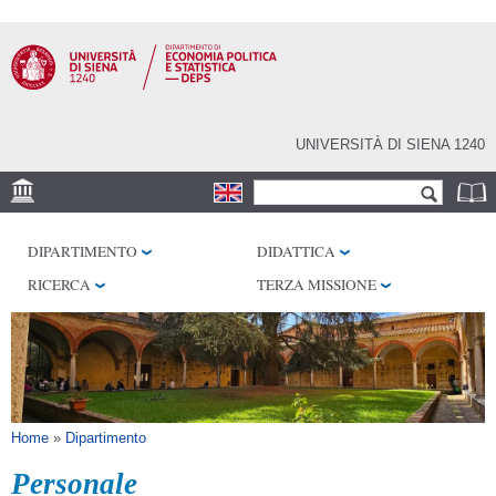
Salta al
contenuto
principale
UNIVERSITÀ DI SIENA 1240
Form di ricerca
Cerca
SEDE
DIPARTIMENTO
DIDATTICA
CENTRI DI RICERCA
RICERCA
TERZA MISSIONE
BIBLIOTECHE
SERVIZI
SEM
Tu sei qui
Home
»
Dipartimento
Personale