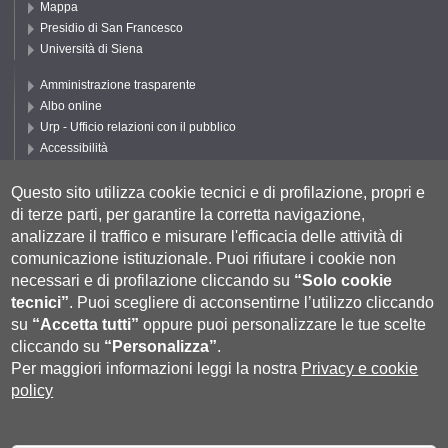
Mappa
Presidio di San Francesco
Università di Siena
Amministrazione trasparente
Albo online
Urp - Ufficio relazioni con il pubblico
Accessibilità
Privacy e Cookie policy
Cookie settings
Questo sito utilizza cookie tecnici e di profilazione, propri e
di terze parti, per garantire la corretta navigazione,
Segui DEPS
analizzare il traffico e misurare l'efficacia delle attività di
comunicazione istituzionale.
Puoi rifiutare i cookie non
necessari e di profilazione cliccando su
“Solo cookie
tecnici”
.
Puoi scegliere di acconsentirne l’utilizzo cliccando
su
“Accetta tutti”
oppure puoi personalizzare le tue scelte
cliccando su
“Personalizza”
.
Per maggiori informazioni leggi la nostra
Privacy e cookie
policy
Università degli Studi di Siena
- Rettorato, via Banchi di Sotto 55, 53100