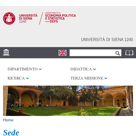
Salta al
contenuto
principale
UNIVERSITÀ DI SIENA 1240
Form di ricerca
Cerca
SEDE
DIPARTIMENTO
DIDATTICA
CENTRI DI RICERCA
RICERCA
TERZA MISSIONE
BIBLIOTECHE
SERVIZI
SEM
Tu sei qui
Home
Sede