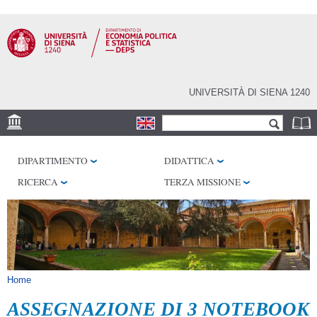
Salta al
contenuto
principale
UNIVERSITÀ DI SIENA 1240
Form di ricerca
Cerca
SEDE
DIPARTIMENTO
DIDATTICA
CENTRI DI RICERCA
RICERCA
TERZA MISSIONE
BIBLIOTECHE
SERVIZI
SEM
Tu sei qui
Home
ASSEGNAZIONE DI 3 NOTEBOOK