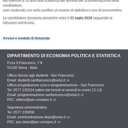
età inferiore a 28 anni alla scadenza del termine per la presentazione delle
candidature;
aver sostenuto con esito positivo un esame di statistica e uno di econometria.
Le candidature dovranno pervenire entro il
31 luglio 2026
seguendo le
istruzioni nell'Avviso.
Avviso e modulo di domanda
DIPARTIMENTO DI ECONOMIA POLITICA E STATISTICA
P.zza S.Francesco, 7-8
53100 Siena - Italia
Ufficio Servizi agli studenti - San Francesco
Email:
studenti.sanfrancesco@unisi.it
Ufficio progettazione corsi e programmazione - San Francesco
Tel. 0577 235524 (attivo dal lunedì al venerdì in orario 12-13)
Email:
programmazione.sanfrancesco@unisi.it
PEC:
rettore@pec.unisipec.it
Segreteria amministrativa
Tel. 0577 235858
Email:
amministrazione.deps@unisi.it
PEC:
pec.deps@pec.unisipec.it