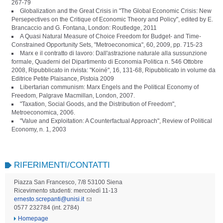
267-79
Globalization and the Great Crisis in "The Global Economic Crisis: New
Persepectives on the Critique of Economic Theory and Policy", edited by E.
Brancaccio and G. Fontana, London: Routledge, 2011
A Quasi Natural Measure of Choice Freedom for Budget- and Time-
Constrained Opportunity Sets, "Metroeconomica", 60, 2009, pp. 715-23
Marx e il contratto di lavoro: Dall'astrazione naturale alla sussunzione
formale, Quaderni del Dipartimento di Economia Politica n. 546 Ottobre
2008, Ripubblicato in rivista: "Koiné", 16, 131-68, Ripubblicato in volume da
Editrice Petite Plaisance, Pistoia 2009
Libertarian communism: Marx Engels and the Political Economy of
Freedom, Palgrave Macmillan, London, 2007.
"Taxation, Social Goods, and the Distribution of Freedom",
Metroeconomica, 2006.
"Value and Exploitation: A Counterfactual Approach", Review of Political
Economy, n. 1, 2003
RIFERIMENTI/CONTATTI
Piazza San Francesco, 7/8 53100 Siena
Ricevimento studenti: mercoledì 11-13
ernesto.screpanti@unisi.it
0577 232784 (int. 2784)
Homepage