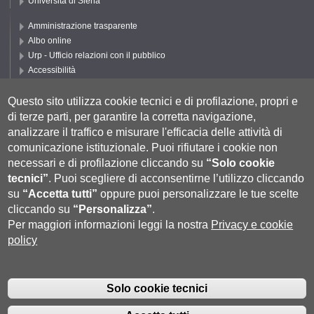
Università di Siena
Amministrazione trasparente
Albo online
Urp - Ufficio relazioni con il pubblico
Accessibilità
Privacy e Cookie policy
Cookie settings
Questo sito utilizza cookie tecnici e di profilazione, propri e
di terze parti, per garantire la corretta navigazione,
Segui DEPS
analizzare il traffico e misurare l'efficacia delle attività di
comunicazione istituzionale.
Puoi rifiutare i cookie non
necessari e di profilazione cliccando su
“Solo cookie
tecnici”
.
Puoi scegliere di acconsentirne l’utilizzo cliccando
su
“Accetta tutti”
oppure puoi personalizzare le tue scelte
cliccando su
“Personalizza”
.
Per maggiori informazioni leggi la nostra
Privacy e cookie
policy
Università degli Studi di Siena
- Rettorato, via Banchi di Sotto 55, 53100
Siena ITALIA
Solo cookie tecnici
P.IVA 00273530527 | C.F. 80002070524 |
Coordinate bancarie
|
Caselle
Pec: Posta Elettronica Certificata
|
Fatturazione Elettronica