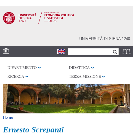
Salta al
contenuto
principale
UNIVERSITÀ DI SIENA 1240
Form di ricerca
Cerca
SEDE
DIPARTIMENTO
DIDATTICA
CENTRI DI RICERCA
RICERCA
TERZA MISSIONE
BIBLIOTECHE
SERVIZI
SEM
Tu sei qui
Home
Ernesto Screpanti