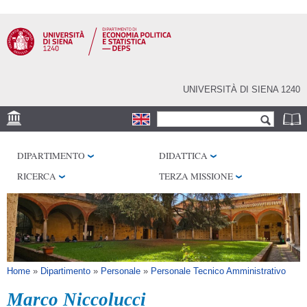
Salta al
contenuto
principale
UNIVERSITÀ DI SIENA 1240
Form di ricerca
Cerca
SEDE
DIPARTIMENTO
DIDATTICA
CENTRI DI RICERCA
RICERCA
TERZA MISSIONE
BIBLIOTECHE
SERVIZI
SEM
Tu sei qui
Home
»
Dipartimento
»
Personale
»
Personale Tecnico Amministrativo
Marco Niccolucci