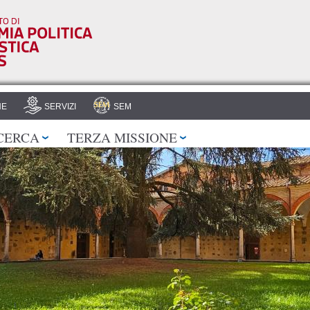
Salta al
contenuto
principale
HE
SERVIZI
SEM
CERCA
TERZA MISSIONE