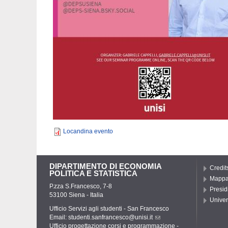
Locandina evento
DIPARTIMENTO DI ECONOMIA
Credit
POLITICA E STATISTICA
Mapp
P.zza S.Francesco, 7-8
Presid
53100 Siena - Italia
Univer
Ufficio Servizi agli studenti - San Francesco
Email:
studenti.sanfrancesco@unisi.it
Ufficio progettazione corsi e programmazione -