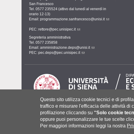
San Francesco
Tel. 0577 235524 (attivo dal lunedì al venerdì in
orario 12-13)
Email:
programmazione.sanfrancesco@unisi.it
PEC:
rettore@pec.unisipec.it
Segreteria amministrativa
Tel. 0577 235858
Email:
amministrazione.deps@unisi.it
PEC:
pec.deps@pec.unisipec.it
Questo sito utilizza cookie tecnici e di profila
traffico e misurare l'efficacia delle attività d
profilazione cliccando su
“Solo cookie tecn
Università degli Studi di Siena
- Rettorato, via Banchi di Sot
P.IVA 00273530527 | C.F. 80002070524 |
Coordinate bancari
oppure puoi personalizzare le tue scelte cl
Contatti:
urp@unisi.it
- URP - Ufficio Relazioni con il Pubbli
Per maggiori informazioni leggi la nostra
Pri