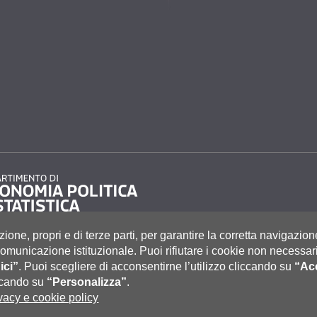
zione, propri e di terze parti, per garantire la corretta navigazion
i comunicazione istituzionale.
Puoi rifiutare i cookie non necessari
ici”
.
Puoi scegliere di acconsentirne l’utilizzo cliccando su
“Acc
to 55, 53100 Siena ITALIA
e
|
Caselle Pec: Posta Elettronica Certificata
|
Fatturazione Elettronica
iccando su
“Personalizza”
.
co Tel. 0577 235555 (dal lunedì al venerdì dalle 9.30 alle 10.30)
vacy e cookie policy