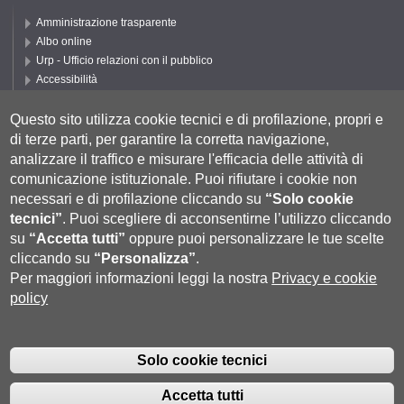
Amministrazione trasparente
Albo online
Urp - Ufficio relazioni con il pubblico
Accessibilità
Privacy e Cookie policy
Cookie settings
Questo sito utilizza cookie tecnici e di profilazione, propri e
di terze parti, per garantire la corretta navigazione,
Segui DEPS
analizzare il traffico e misurare l'efficacia delle attività di
comunicazione istituzionale.
Puoi rifiutare i cookie non
necessari e di profilazione cliccando su
“Solo cookie
tecnici”
.
Puoi scegliere di acconsentirne l’utilizzo cliccando
su
“Accetta tutti”
oppure puoi personalizzare le tue scelte
cliccando su
“Personalizza”
.
Per maggiori informazioni leggi la nostra
Privacy e cookie
policy
Università degli Studi di Siena
- Rettorato, via Banchi di Sotto 55, 53100
Siena ITALIA
Solo cookie tecnici
P.IVA 00273530527 | C.F. 80002070524 |
Coordinate bancarie
|
Caselle
Pec: Posta Elettronica Certificata
|
Fatturazione Elettronica
Accetta tutti
Contatti:
urp@unisi.it
- URP - Ufficio Relazioni con il Pubblico Tel.