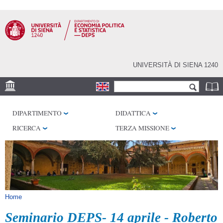
Salta al
contenuto
principale
UNIVERSITÀ DI SIENA 1240
Form di ricerca
Cerca
SEDE
DIPARTIMENTO
DIDATTICA
CENTRI DI RICERCA
RICERCA
TERZA MISSIONE
BIBLIOTECHE
SERVIZI
SEM
Tu sei qui
Home
Seminario DEPS- 14 aprile - Roberto