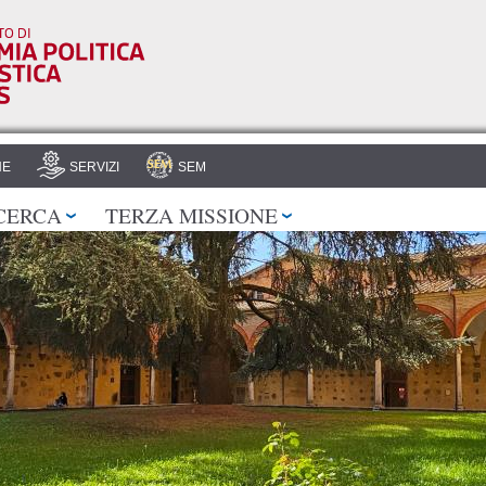
Salta al
contenuto
principale
HE
SERVIZI
SEM
CERCA
TERZA MISSIONE