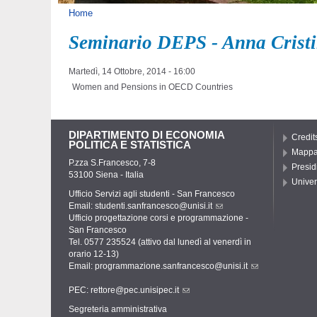
Tu sei qui
Home
Seminario DEPS - Anna Crist
Martedì, 14 Ottobre, 2014 - 16:00
Women and Pensions in OECD Countries
DIPARTIMENTO DI ECONOMIA
Credit
POLITICA E STATISTICA
Mapp
P.zza S.Francesco, 7-8
Presid
53100 Siena - Italia
Univer
Ufficio Servizi agli studenti - San Francesco
Email:
studenti.sanfrancesco@unisi.it
Ufficio progettazione corsi e programmazione -
San Francesco
Tel. 0577 235524 (attivo dal lunedì al venerdì in
orario 12-13)
Email:
programmazione.sanfrancesco@unisi.it
PEC:
rettore@pec.unisipec.it
Segreteria amministrativa