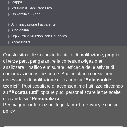
Mappa
Presidio di San Francesco
Università di Siena
Amministrazione trasparente
Albo online
Urp - Ufficio relazioni con il pubblico
Accessibilità
Privacy e Cookie policy
Cookie settings
Questo sito utilizza cookie tecnici e di profilazione, propri e
di terze parti, per garantire la corretta navigazione,
Segui DEPS
analizzare il traffico e misurare l'efficacia delle attività di
comunicazione istituzionale.
Puoi rifiutare i cookie non
necessari e di profilazione cliccando su
“Solo cookie
tecnici”
.
Puoi scegliere di acconsentirne l’utilizzo cliccando
su
“Accetta tutti”
oppure puoi personalizzare le tue scelte
cliccando su
“Personalizza”
.
Per maggiori informazioni leggi la nostra
Privacy e cookie
policy
Università degli Studi di Siena
- Rettorato, via Banchi di Sotto 55, 53100