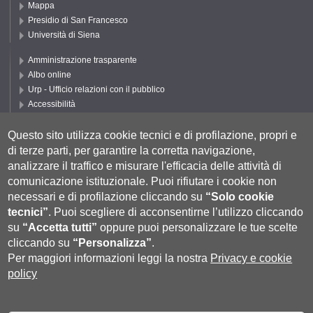
Mappa
Presidio di San Francesco
Università di Siena
Amministrazione trasparente
Albo online
Urp - Ufficio relazioni con il pubblico
Accessibilità
Privacy e Cookie policy
Cookie settings
Questo sito utilizza cookie tecnici e di profilazione, propri e
di terze parti, per garantire la corretta navigazione,
Segui DEPS
analizzare il traffico e misurare l'efficacia delle attività di
comunicazione istituzionale.
Puoi rifiutare i cookie non
necessari e di profilazione cliccando su
“Solo cookie
tecnici”
.
Puoi scegliere di acconsentirne l’utilizzo cliccando
su
“Accetta tutti”
oppure puoi personalizzare le tue scelte
cliccando su
“Personalizza”
.
Per maggiori informazioni leggi la nostra
Privacy e cookie
policy
Università degli Studi di Siena
- Rettorato, via Banchi di Sotto 55, 53100