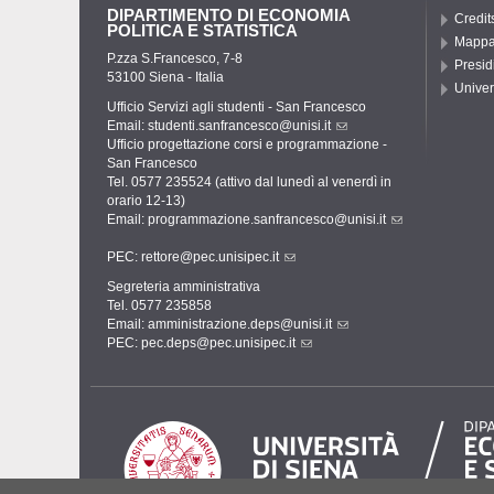
DIPARTIMENTO DI ECONOMIA
Credit
POLITICA E STATISTICA
Mapp
P.zza S.Francesco, 7-8
Presid
53100 Siena - Italia
Univer
Ufficio Servizi agli studenti - San Francesco
Email:
studenti.sanfrancesco@unisi.it
Ufficio progettazione corsi e programmazione -
San Francesco
Tel. 0577 235524 (attivo dal lunedì al venerdì in
orario 12-13)
Email:
programmazione.sanfrancesco@unisi.it
PEC:
rettore@pec.unisipec.it
Segreteria amministrativa
Tel. 0577 235858
Email:
amministrazione.deps@unisi.it
PEC:
pec.deps@pec.unisipec.it