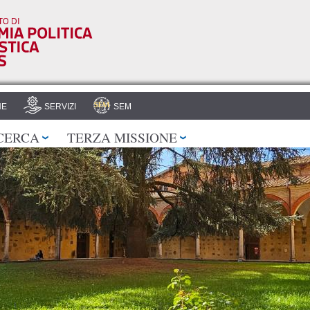
Salta al
contenuto
principale
HE
SERVIZI
SEM
CERCA
TERZA MISSIONE