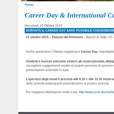
Tu sei qui
Home
Career Day & International C
Mercoledì, 21 Ottobre 2015
DURANTE IL CAREER DAY SARÀ POSSIBILE CONSEGNARE 
21 ottobre 2015 – Palazzo del Rettorato
– Banchi di Sotto, 55 
Anche quest’anno l’Ateneo organizza il
Career Day
, importante
Studenti e laureati potranno visitare gli stand aziendali, dialo
raccogliere suggerimenti relativi al proprio percorso di carriera e
presentazioni aziendali in aula.
L’apertura degli stand è prevista alle 9.30
e
alle 10.30 inizier
delle aziende partecipanti presenteranno la propria azienda.
Per maggiori informazioni visita il sito:
http://www.unisi.it/unisil