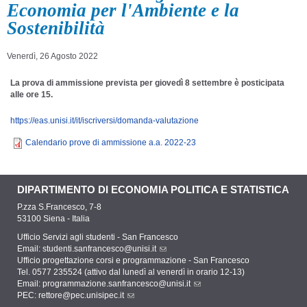
Economia per l'Ambiente e la
Sostenibilità
Venerdì, 26 Agosto 2022
La prova di ammissione prevista per giovedì 8 settembre è posticipata
alle ore 15.
https://eas.unisi.it/it/iscriversi/domanda-valutazione
Calendario prove di ammissione a.a. 2022-23
DIPARTIMENTO DI ECONOMIA POLITICA E STATISTICA
P.zza S.Francesco, 7-8
53100 Siena - Italia
Ufficio Servizi agli studenti - San Francesco
Email:
studenti.sanfrancesco@unisi.it
Ufficio progettazione corsi e programmazione - San Francesco
Tel. 0577 235524 (attivo dal lunedì al venerdì in orario 12-13)
Email:
programmazione.sanfrancesco@unisi.it
PEC:
rettore@pec.unisipec.it