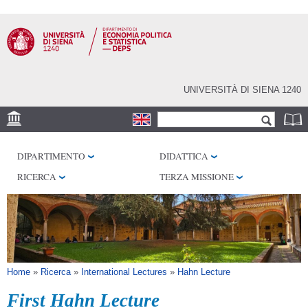
Salta al
contenuto
principale
UNIVERSITÀ DI SIENA 1240
Form di ricerca
Cerca
SEDE
DIPARTIMENTO
DIDATTICA
CENTRI DI RICERCA
RICERCA
TERZA MISSIONE
BIBLIOTECHE
SERVIZI
SEM
Tu sei qui
Home
»
Ricerca
»
International Lectures
»
Hahn Lecture
First Hahn Lecture