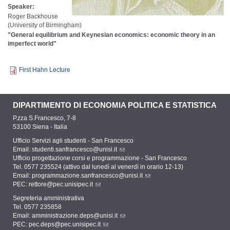
Speaker:
Roger Backhouse
(University of Birmingham)
"General equilibrium and Keynesian economics: economic theory in an
imperfect world"
First Hahn Lecture
DIPARTIMENTO DI ECONOMIA POLITICA E STATISTICA
P.zza S.Francesco, 7-8
53100 Siena - Italia
Ufficio Servizi agli studenti - San Francesco
Email:
studenti.sanfrancesco@unisi.it
Ufficio progettazione corsi e programmazione - San Francesco
Tel. 0577 235524 (attivo dal lunedì al venerdì in orario 12-13)
Email:
programmazione.sanfrancesco@unisi.it
PEC:
rettore@pec.unisipec.it
Segreteria amministrativa
Tel. 0577 235858
Email:
amministrazione.deps@unisi.it
PEC:
pec.deps@pec.unisipec.it