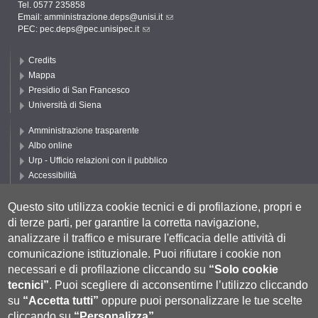
Tel. 0577 235858
Email:
amministrazione.deps@unisi.it
PEC:
pec.deps@pec.unisipec.it
Credits
Mappa
Presidio di San Francesco
Università di Siena
Amministrazione trasparente
Albo online
Urp - Ufficio relazioni con il pubblico
Accessibilità
Privacy e Cookie policy
Cookie settings
Questo sito utilizza cookie tecnici e di profilazione, propri e
di terze parti, per garantire la corretta navigazione,
Segui DEPS
analizzare il traffico e misurare l'efficacia delle attività di
comunicazione istituzionale.
Puoi rifiutare i cookie non
necessari e di profilazione cliccando su
“Solo cookie
tecnici”
.
Puoi scegliere di acconsentirne l’utilizzo cliccando
su
“Accetta tutti”
oppure puoi personalizzare le tue scelte
cliccando su
“Personalizza”
.