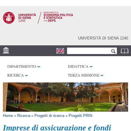
Salta al
contenuto
principale
UNIVERSITÀ DI SIENA 1240
Form di ricerca
Cerca
SEDE
DIPARTIMENTO
DIDATTICA
CENTRI DI RICERCA
RICERCA
TERZA MISSIONE
BIBLIOTECHE
SERVIZI
SEM
Tu sei qui
Home
»
Ricerca
»
Progetti di ricerca
»
Progetti PRIN
Imprese di assicurazione e fondi