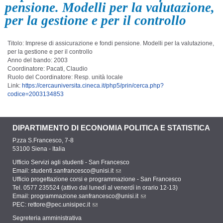
pensione. Modelli per la valutazione,
per la gestione e per il controllo
Titolo: Imprese di assicurazione e fondi pensione. Modelli per la valutazione,
per la gestione e per il controllo
Anno del bando: 2003
Coordinatore: Pacati, Claudio
Ruolo del Coordinatore: Resp. unità locale
Link:
https://cercauniversita.cineca.it/php5/prin/cerca.php?
codice=2003134853
DIPARTIMENTO DI ECONOMIA POLITICA E STATISTICA
P.zza S.Francesco, 7-8
53100 Siena - Italia
Ufficio Servizi agli studenti - San Francesco
Email:
studenti.sanfrancesco@unisi.it
Ufficio progettazione corsi e programmazione - San Francesco
Tel. 0577 235524 (attivo dal lunedì al venerdì in orario 12-13)
Email:
programmazione.sanfrancesco@unisi.it
PEC:
rettore@pec.unisipec.it
Segreteria amministrativa