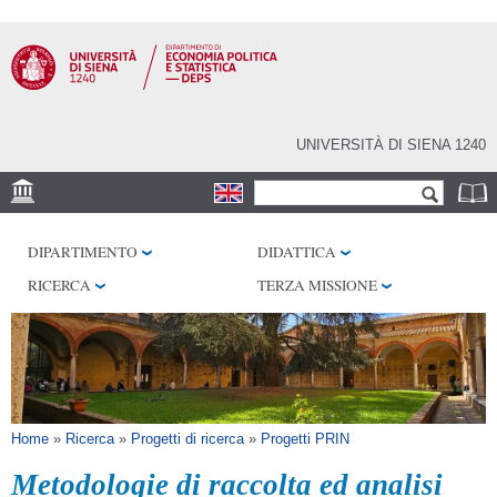
Salta al
contenuto
principale
UNIVERSITÀ DI SIENA 1240
Form di ricerca
Cerca
SEDE
DIPARTIMENTO
DIDATTICA
CENTRI DI RICERCA
RICERCA
TERZA MISSIONE
BIBLIOTECHE
SERVIZI
SEM
Tu sei qui
Home
»
Ricerca
»
Progetti di ricerca
»
Progetti PRIN
Metodologie di raccolta ed analisi