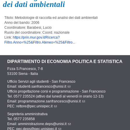
dei dati ambientali
Titolo: Metodologie di raccolta ed analisi dei dati ambientali
Anno del bando: 2006
Coordinatore: Barabesi, Lucio
Ruolo del coordinatore: Coord. nazionale
Link:
https://prin.mur.gov.it/Ricerca?
Filtro.Anno=%25&Filtro.Ateneo=%25&Filtro...
DIPARTIMENTO DI ECONOMIA POLITICA E STATISTICA
P.zza S.Francesco, 7-8
53100 Siena - Italia
Ufficio Servizi agli studenti - San Francesco
Email:
studenti.sanfrancesco@unisi.it
Ufficio progettazione corsi e programmazione - San Francesco
Tel. 0577 235524 (attivo dal lunedì al venerdì in orario 12-13)
Email:
programmazione.sanfrancesco@unisi.it
PEC:
rettore@pec.unisipec.it
Segreteria amministrativa
Tel. 0577 235858
Email:
amministrazione.deps@unisi.it
PEC:
pec.deps@pec.unisipec.it