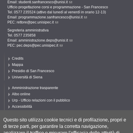
Email:
studenti.sanfrancesco@unisi.it
Ufficio progettazione corsi e programmazione - San Francesco
Tel. 0577 235524 (attivo dal lunedì al venerdì in orario 12-13)
Email:
programmazione.sanfrancesco@unisi.it
PEC:
rettore@pec.unisipec.it
Segreteria amministrativa
Tel. 0577 235858
Email:
amministrazione.deps@unisi.it
PEC:
pec.deps@pec.unisipec.it
Credits
Mappa
Presidio di San Francesco
Università di Siena
Amministrazione trasparente
Albo online
Urp - Ufficio relazioni con il pubblico
Accessibilità
Privacy e Cookie policy
Cookie settings
Questo sito utilizza cookie tecnici e di profilazione, propri e
di terze parti, per garantire la corretta navigazione,
Segui DEPS
analizzare il traffico e misurare l'efficacia delle attività di