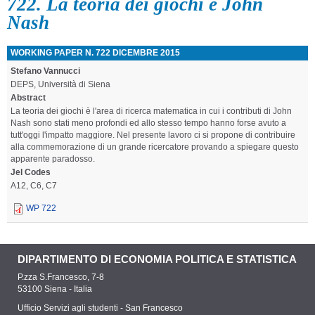
722. La teoria dei giochi e John
Nash
WORKING PAPER N. 722 DICEMBRE 2015
Stefano Vannucci
DEPS, Università di Siena
Abstract
La teoria dei giochi è l'area di ricerca matematica in cui i contributi
di John
Nash sono stati meno profondi ed allo stesso tempo hanno
forse avuto a
tutt'oggi l'impatto maggiore. Nel presente lavoro ci si
propone di contribuire
alla commemorazione di un grande ricercatore
provando a spiegare questo
apparente paradosso.
Jel Codes
A12, C6, C7
WP 722
DIPARTIMENTO DI ECONOMIA POLITICA E STATISTICA
P.zza S.Francesco, 7-8
53100 Siena - Italia
Ufficio Servizi agli studenti - San Francesco