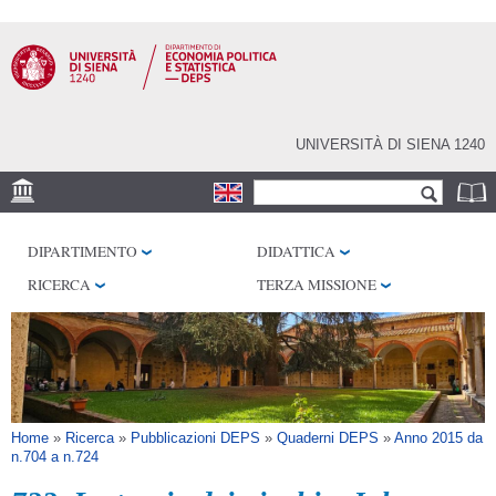
Salta al
contenuto
principale
UNIVERSITÀ DI SIENA 1240
Form di ricerca
Cerca
SEDE
DIPARTIMENTO
DIDATTICA
CENTRI DI RICERCA
RICERCA
TERZA MISSIONE
BIBLIOTECHE
SERVIZI
SEM
Tu sei qui
Home
»
Ricerca
»
Pubblicazioni DEPS
»
Quaderni DEPS
»
Anno 2015 da
n.704 a n.724