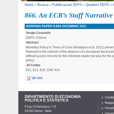
Tu sei qui
Home
»
Ricerca
»
Pubblicazioni DEPS
»
Quaderni DEPS
»
866. An ECB’s Staff Narrative
WORKING PAPER N.866 DICEMBRE 2021
Sergio Cesaratto
DEPS, USiena
Abstract
Monetary Policy in Times of Crisis (Rostagno et al. 2021) prese
Relevant is the criticism of the absence of a European fiscal po
difficult access not only for the informed reader but also for th
policy.
Jel Codes
E11, E12, E52, E58, N14
WP 866
DIPARTIMENTO DI ECONOMIA
Credit
POLITICA E STATISTICA
Mapp
P.zza S.Francesco, 7-8
Presid
53100 Siena - Italia
Univer