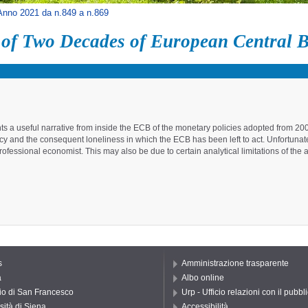
Anno 2021 da n.849 a n.869
 of Two Decades of European Central Ba
nts a useful narrative from inside the ECB of the monetary policies adopted from 2
licy and the consequent loneliness in which the ECB has been left to act. Unfortuna
e professional economist. This may also be due to certain analytical limitations of th
s
Amministrazione trasparente
a
Albo online
io di San Francesco
Urp - Ufficio relazioni con il pubbl
sità di Siena
Accessibilità