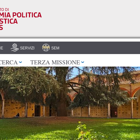
Salta al
contenuto
principale
HE
SERVIZI
SEM
CERCA
TERZA MISSIONE